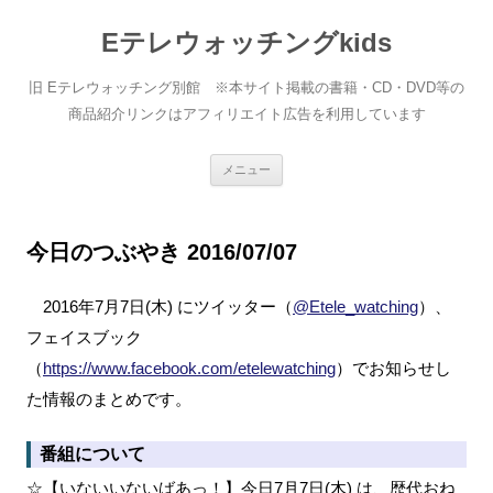
Eテレウォッチングkids
旧 Eテレウォッチング別館 ※本サイト掲載の書籍・CD・DVD等の
商品紹介リンクはアフィリエイト広告を利用しています
コ
メニュー
ン
テ
ン
ツ
へ
今日のつぶやき 2016/07/07
ス
キ
ッ
2016年7月7日(木) にツイッター（
@Etele_watching
）、
プ
フェイスブック
（
https://www.facebook.com/etelewatching
）でお知らせし
た情報のまとめです。
番組について
☆【いないいないばあっ！】今日7月7日(木) は、歴代おね