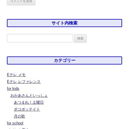
サイト内検索
検
索:
カテゴリー
Eテレ メモ
Eテレ レファレンス
for kids
おかあさんといっしょ
あつまれ！土曜日
ポコポッテイト
月の歌
for school