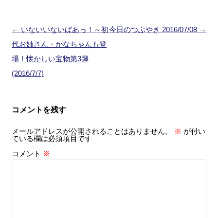
投
←
いないいないばあっ！～初
今日のつぶやき 2016/07/08
→
稿
代お姉さん・かなちゃんも登
ナ
場！懐かしい宝物第3弾
ビ
(2016/7/7)
ゲ
ー
コメントを残す
シ
メールアドレスが公開されることはありません。
※
が付い
ョ
ている欄は必須項目です
ン
コメント
※