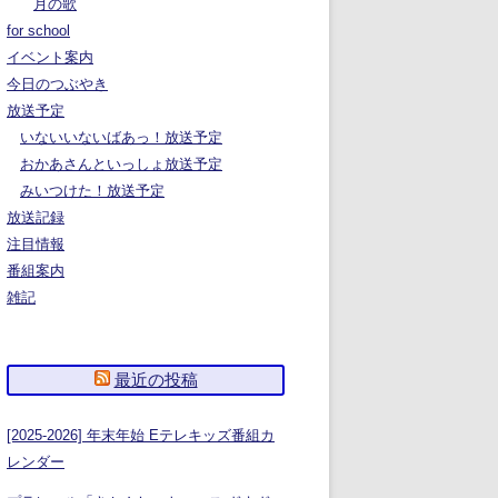
月の歌
for school
イベント案内
今日のつぶやき
放送予定
いないいないばあっ！放送予定
おかあさんといっしょ放送予定
みいつけた！放送予定
放送記録
注目情報
番組案内
雑記
最近の投稿
[2025-2026] 年末年始 Eテレキッズ番組カ
レンダー