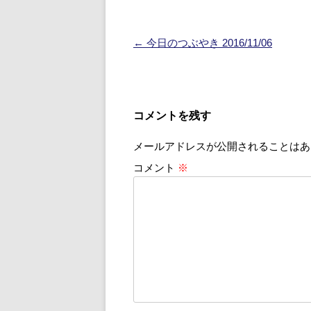
投
←
今日のつぶやき 2016/11/06
稿
ナ
ビ
コメントを残す
ゲ
メールアドレスが公開されることはあ
ー
シ
コメント
※
ョ
ン