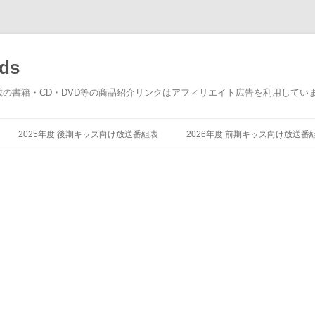
ds
載の書籍・CD・DVD等の商品紹介リンクはアフィリエイト広告を利用してい
コ
ン
2025年度 後期キッズ向け放送番組表
2026年度 前期キッズ向け放送番
テ
ン
ツ
へ
ス
キ
ッ
プ