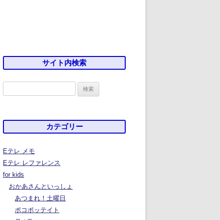
サイト内検索
検
索:
カテゴリー
Eテレ メモ
Eテレ レファレンス
for kids
おかあさんといっしょ
あつまれ！土曜日
ポコポッテイト