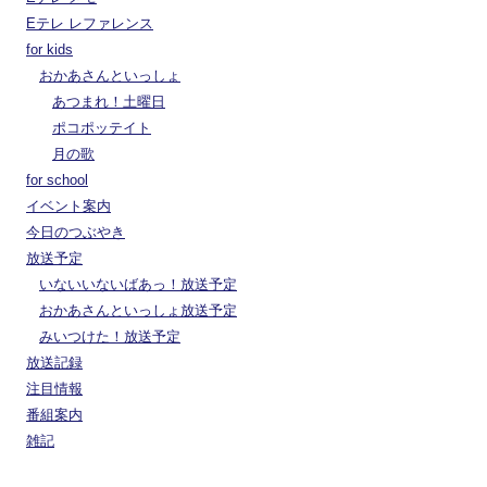
Eテレ レファレンス
for kids
おかあさんといっしょ
あつまれ！土曜日
ポコポッテイト
月の歌
for school
イベント案内
今日のつぶやき
放送予定
いないいないばあっ！放送予定
おかあさんといっしょ放送予定
みいつけた！放送予定
放送記録
注目情報
番組案内
雑記