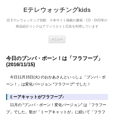
Eテレウォッチングkids
旧 Eテレウォッチング別館 ※本サイト掲載の書籍・CD・DVD等の
商品紹介リンクはアフィリエイト広告を利用しています
コ
メニュー
ン
テ
ン
ツ
へ
今日のブンバ・ボーン！は「フラフープ」
ス
(2016/11/15)
キ
ッ
プ
今日11月15日(火) のおかあさんといっしょ「ブンバ・ボ
ーン！」は変化バージョン “フラフープ” でした！
ミーアキャットがフラフープ♪
11月の “ブンバ・ボーン！変化バージョン” は「フラフー
プ」でした。歌が「ミーアキャットが」に続いて「フラフ