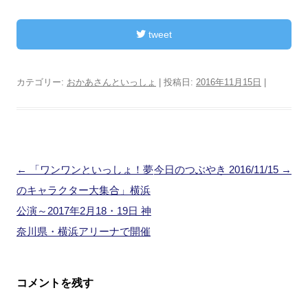
tweet
カテゴリー:
おかあさんといっしょ
| 投稿日:
2016年11月15日
|
投
←
「ワンワンといっしょ！夢
今日のつぶやき 2016/11/15
→
稿
のキャラクター大集合」横浜
ナ
公演～2017年2月18・19日 神
ビ
奈川県・横浜アリーナで開催
ゲ
ー
コメントを残す
シ