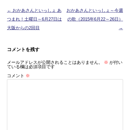
投
←
おかあさんといっしょ あ
おかあさんといっしょ～今週
稿
つまれ！土曜日～6月27日は
の歌（2015年6月22～26日）
ナ
大阪からの2回目
→
ビ
ゲ
コメントを残す
ー
メールアドレスが公開されることはありません。
※
が付い
シ
ている欄は必須項目です
ョ
コメント
※
ン