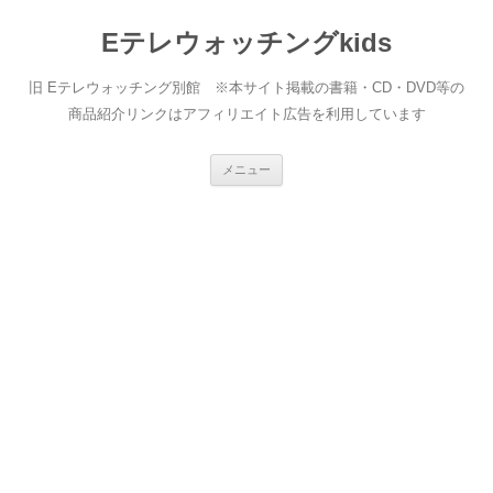
Eテレウォッチングkids
旧 Eテレウォッチング別館 ※本サイト掲載の書籍・CD・DVD等の
商品紹介リンクはアフィリエイト広告を利用しています
コ
メニュー
ン
テ
ン
ツ
へ
ス
キ
ッ
プ