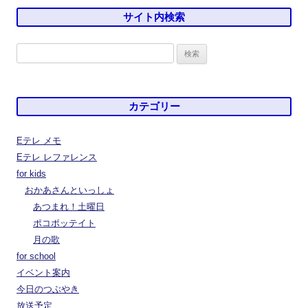
サイト内検索
検
索:
カテゴリー
Eテレ メモ
Eテレ レファレンス
for kids
おかあさんといっしょ
あつまれ！土曜日
ポコポッテイト
月の歌
for school
イベント案内
今日のつぶやき
放送予定