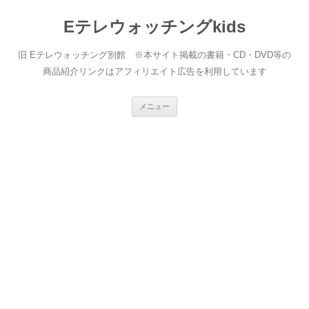
Eテレウォッチングkids
旧 Eテレウォッチング別館 ※本サイト掲載の書籍・CD・DVD等の
商品紹介リンクはアフィリエイト広告を利用しています
コ
メニュー
ン
テ
ン
ツ
へ
ス
キ
ッ
プ