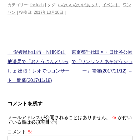
カテゴリー:
for kids
| タグ:
いないいないばあっ！
、
イベント
、
ワン
ワン
| 投稿日:
2017年10月18日
|
投
←
愛媛県松山市・NHK松山
東京都千代田区・日比谷公園
稿
放送局で「おとうさんといっ
で「ワンワンとあそぼうショ
ナ
しょ 出張！レオてつコンサー
ー」開催(2017/11/12)
→
ビ
ト」開催(2017/11/18)
ゲ
ー
コメントを残す
シ
メールアドレスが公開されることはありません。
※
が付い
ョ
ている欄は必須項目です
ン
コメント
※