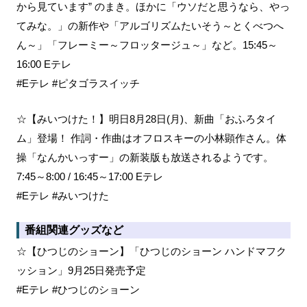
から見ています” のまき。ほかに「ウソだと思うなら、やっ
てみな。」の新作や「アルゴリズムたいそう～とくべつへ
ん～」「フレーミー～フロッタージュ～」など。15:45～
16:00 Eテレ
#Eテレ #ピタゴラスイッチ
☆【みいつけた！】明日8月28日(月)、新曲「おふろタイ
ム」登場！ 作詞・作曲はオフロスキーの小林顕作さん。体
操「なんかいっすー」の新装版も放送されるようです。
7:45～8:00 / 16:45～17:00 Eテレ
#Eテレ #みいつけた
番組関連グッズなど
☆【ひつじのショーン】「ひつじのショーン ハンドマフク
ッション」9月25日発売予定
#Eテレ #ひつじのショーン