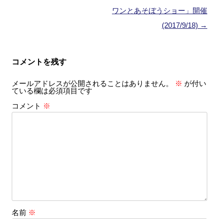
稿
ワンとあそぼうショー」開催
ナ
(2017/9/18)
→
ビ
ゲ
コメントを残す
ー
メールアドレスが公開されることはありません。
※
が付い
シ
ている欄は必須項目です
ョ
コメント
※
ン
名前
※