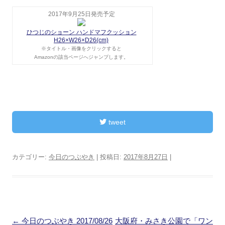
2017年9月25日発売予定
ひつじのショーン ハンドマフクッション
H26×W26×D26(cm)
※タイトル・画像をクリックすると
Amazonの該当ページへジャンプします。
tweet
カテゴリー:
今日のつぶやき
| 投稿日:
2017年8月27日
|
投
←
今日のつぶやき 2017/08/26
大阪府・みさき公園で「ワン