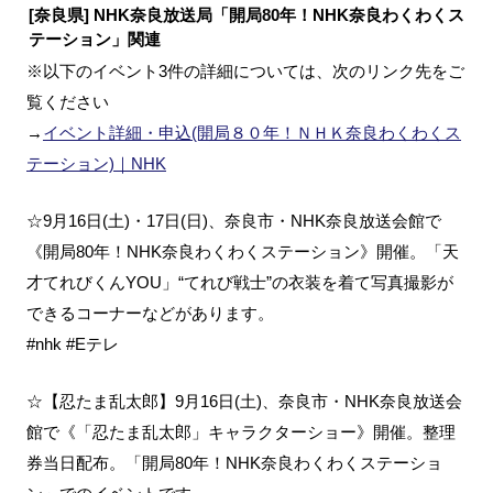
[奈良県] NHK奈良放送局「開局80年！NHK奈良わくわくス
テーション」関連
※以下のイベント3件の詳細については、次のリンク先をご
覧ください
→
イベント詳細・申込(開局８０年！ＮＨＫ奈良わくわくス
テーション)｜NHK
☆9月16日(土)・17日(日)、奈良市・NHK奈良放送会館で
《開局80年！NHK奈良わくわくステーション》開催。「天
才てれびくんYOU」“てれび戦士”の衣装を着て写真撮影が
できるコーナーなどがあります。
#nhk #Eテレ
☆【忍たま乱太郎】9月16日(土)、奈良市・NHK奈良放送会
館で《「忍たま乱太郎」キャラクターショー》開催。整理
券当日配布。「開局80年！NHK奈良わくわくステーショ