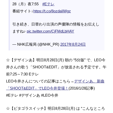
28（月）夜7:55
#Eテレ
番組サイト↓
https://t.co/8ozdaIiWgz
引き続き、日替わり出演の声優陣の情報をお伝えし
ますね♪
pic.twitter.com/CjFMdLbHAY
— NHK広報局 (@NHK_PR)
2017年8月24日
☆【デザインあ】明日8月28日(月) 朝の “5分版” で、LEO今
井さんの歌う「SHOOT&EDIT」が放送される予定です。午
前7:25～7:30 Eテレ
LEO今井さんについての記事はこちら→
デザインあ、新曲
「SHOOT&EDIT」でLEO今井登場！
(2016/1/28記事)
#Eテレ #デザインあ #LEO今井
☆【ピタゴラスイッチ】明日8月28日(月) は “こんなところ