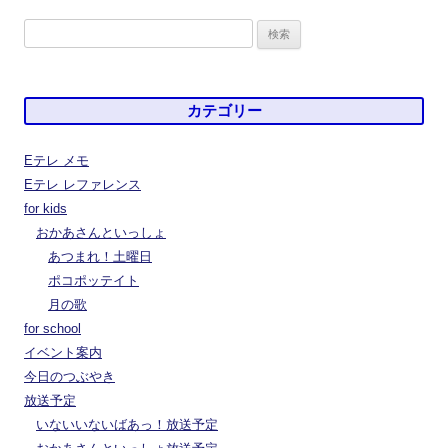
検
索:
カテゴリー
Eテレ メモ
Eテレ レファレンス
for kids
おかあさんといっしょ
あつまれ！土曜日
ポコポッテイト
月の歌
for school
イベント案内
今日のつぶやき
放送予定
いないいないばあっ！放送予定