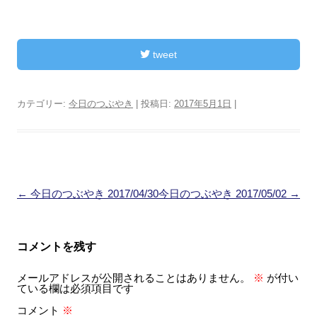
tweet
カテゴリー:
今日のつぶやき
| 投稿日:
2017年5月1日
|
投
←
今日のつぶやき 2017/04/30
今日のつぶやき 2017/05/02
→
稿
ナ
コメントを残す
ビ
メールアドレスが公開されることはありません。
※
が付い
ゲ
ている欄は必須項目です
ー
コメント
※