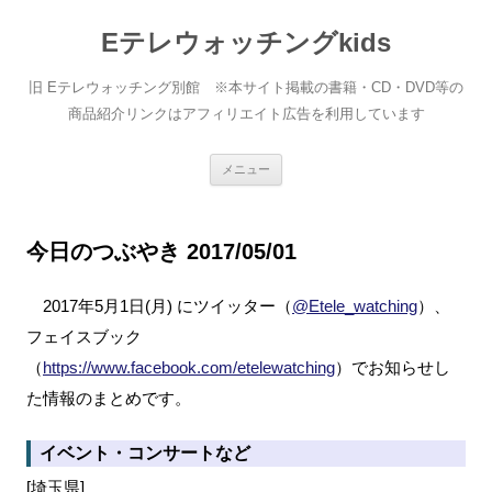
Eテレウォッチングkids
旧 Eテレウォッチング別館 ※本サイト掲載の書籍・CD・DVD等の
商品紹介リンクはアフィリエイト広告を利用しています
コ
メニュー
ン
テ
ン
ツ
へ
今日のつぶやき 2017/05/01
ス
キ
ッ
2017年5月1日(月) にツイッター（
@Etele_watching
）、
プ
フェイスブック
（
https://www.facebook.com/etelewatching
）でお知らせし
た情報のまとめです。
イベント・コンサートなど
[埼玉県]