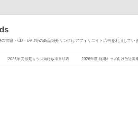
ds
載の書籍・CD・DVD等の商品紹介リンクはアフィリエイト広告を利用してい
コ
ン
2025年度 後期キッズ向け放送番組表
2026年度 前期キッズ向け放送番
テ
ン
ツ
へ
ス
キ
ッ
プ