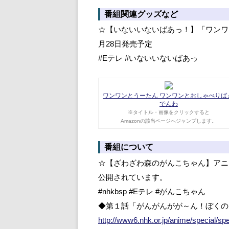
番組関連グッズなど
☆【いないいないばあっ！】「ワンワ
月28日発売予定
#Eテレ #いないいないばあっ
ワンワンとうーたん ワンワンとおしゃべりばぁ
でんわ
※タイトル・画像をクリックすると
Amazonの該当ページへジャンプします。
番組について
☆【ざわざわ森のがんこちゃん】アニ
公開されています。
#nhkbsp #Eテレ #がんこちゃん
◆第１話「がんがんがが～ん！ぼくのま
http://www6.nhk.or.jp/anime/special/sp