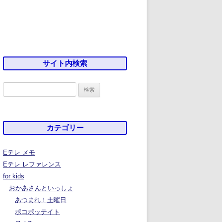
サイト内検索
検
索:
カテゴリー
Eテレ メモ
Eテレ レファレンス
for kids
おかあさんといっしょ
あつまれ！土曜日
ポコポッテイト