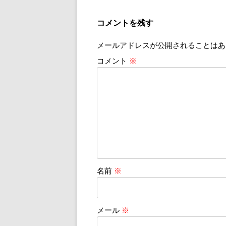
稿
ナ
コメントを残す
ビ
メールアドレスが公開されることはあ
ゲ
ー
コメント
※
シ
ョ
ン
名前
※
メール
※