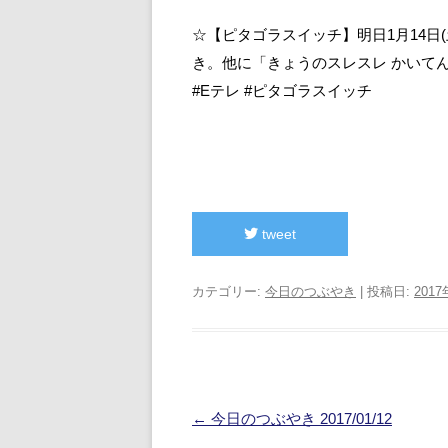
☆【ピタゴラスイッチ】明日1月14日
き。他に「きょうのスレスレ かいてん編」
#Eテレ #ピタゴラスイッチ
tweet
カテゴリー:
今日のつぶやき
| 投稿日:
201
投
←
今日のつぶやき 2017/01/12