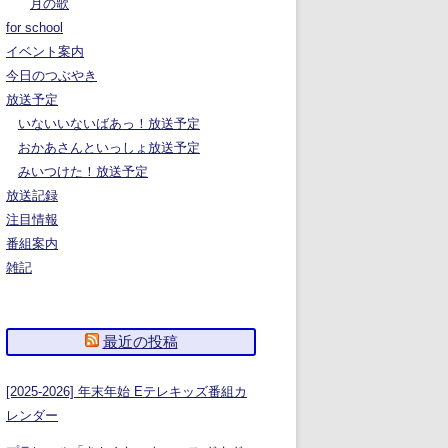
月の歌
for school
イベント案内
今日のつぶやき
放送予定
いないいないばあっ！放送予定
おかあさんといっしょ放送予定
みいつけた！放送予定
放送記録
注目情報
番組案内
雑記
最近の投稿
[2025-2026] 年末年始 Eテレキッズ番組カ
レンダー