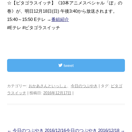
☆【ピタゴラスイッチ】《10本アニメスペシャル「ぽ」の
巻》が、明日12月18日(日) 午後3:40から放送されます。
15:40～15:50 Eテレ →
番組紹介
#Eテレ #ピタゴラスイッチ
tweet
カテゴリー:
おかあさんといっしょ
、
今日のつぶやき
| タグ:
ピタゴ
ラスイッチ
| 投稿日:
2016年12月17日
|
投
←
今日のつぶやき 2016/12/16
今日のつぶやき 2016/12/18
→