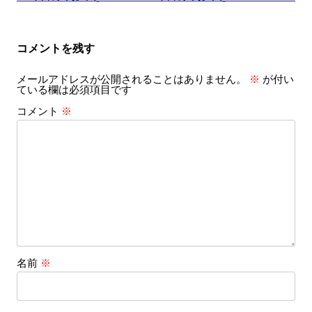
稿
ナ
コメントを残す
ビ
メールアドレスが公開されることはありません。
※
が付い
ゲ
ている欄は必須項目です
ー
コメント
※
シ
ョ
ン
名前
※