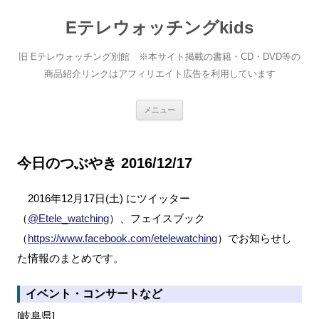
Eテレウォッチングkids
旧 Eテレウォッチング別館 ※本サイト掲載の書籍・CD・DVD等の
商品紹介リンクはアフィリエイト広告を利用しています
コ
メニュー
ン
テ
ン
ツ
へ
今日のつぶやき 2016/12/17
ス
キ
ッ
2016年12月17日(土) にツイッター
プ
（
@Etele_watching
）、フェイスブック
（
https://www.facebook.com/etelewatching
）でお知らせし
た情報のまとめです。
イベント・コンサートなど
[岐阜県]