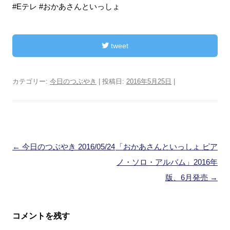
#Eテレ #おかあさんといっしょ
tweet
カテゴリー:
今日のつぶやき
| 投稿日:
2016年5月25日
|
投
←
今日のつぶやき 2016/05/24
「おかあさんといっしょ ピア
稿
ノ・ソロ・アルバム」2016年
ナ
版、6月発売
→
ビ
ゲ
コメントを残す
ー