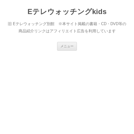
Eテレウォッチングkids
旧 Eテレウォッチング別館 ※本サイト掲載の書籍・CD・DVD等の
商品紹介リンクはアフィリエイト広告を利用しています
コ
メニュー
ン
テ
ン
ツ
へ
ス
キ
ッ
プ