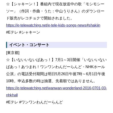
☆【シャキーン！】番組内で現在放送中の歌「モシモシー
ソー」（作詞・作曲・うた：中山うりさん）のダウンロー
ド販売がレコチョクで開始されました。
https://e-telewatching.net/e-tele-kids-songs-news#shakiin
#Eテレ #シャキーン
イベント・コンサート
[東京都]
☆【いないいないばあっ！】7月1～3日開催「いないいない
ばあっ！あつまれ！ワンワンわんだーらんど・NHKホール
公演」の電話受付期間は明日5月26日午後7時～6月1日午後
10時。申込多数の時は抽選、先着順ではありません。
https://e-telewatching.net/wanwan-wonderland-2016-0701-03-
nhkhall
#Eテレ #ワンワンわんだーらんど