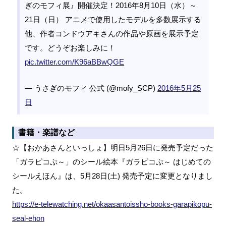
ぎのモフィ展』開催決定！2016年8月10日（水）～
21日（日） アニメで使用したモデルを多数展示する
他、作者コンドウアキさんの作品や原画を展示予定
です。どうぞお楽しみに！
pic.twitter.com/K96aBBwQGE
— うさぎのモフィ 公式 (@mofy_SCP)
2016年5月25
日
書籍・楽譜など
☆【おかあさんといっしょ】明日5月26日に発売予定だった
「ガラピコぷ～」のシール絵本『ガラピコぷ～ はじめての
シールえほん』は、5月28日(土) 発売予定に変更となりまし
た。
https://e-telewatching.net/okaasantoissho-books-garapikopu-
seal-ehon