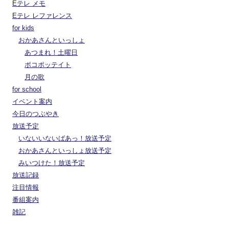
Eテレ メモ
Eテレ レファレンス
for kids
おかあさんといっしょ
あつまれ！土曜日
ポコポッテイト
月の歌
for school
イベント案内
今日のつぶやき
放送予定
いないいないばあっ！放送予定
おかあさんといっしょ放送予定
みいつけた！放送予定
放送記録
注目情報
番組案内
雑記