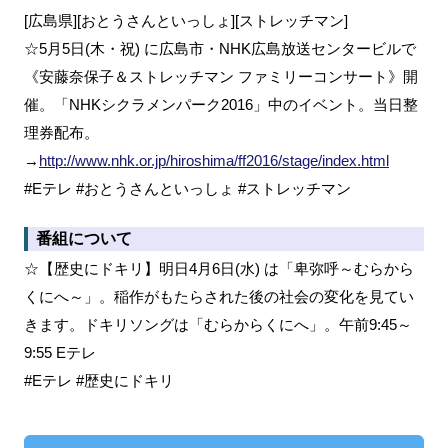
[広島県][おとうさんといっしょ][ストレッチマン]
☆5月5日(木・祝) に広島市・NHK広島放送センタービルで
《安藤奈保子＆ストレッチマン ファミリーコンサート》開
催。「NHKシクラメンパーク2016」中のイベント。当日整
理券配布。
→
http://www.nhk.or.jp/hiroshima/ff2016/stage/index.html
#Eテレ #おとうさんといっしょ #ストレッチマン
番組について
☆【歴史にドキリ】明日4月6日(水) は「卑弥呼～むらから
くにへ～」。稲作がもたらされた後の社会の変化を見てい
きます。ドキリソングは「むらからくにへ」。午前9:45～
9:55 Eテレ
#Eテレ #歴史にドキリ