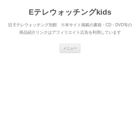
Eテレウォッチングkids
旧 Eテレウォッチング別館 ※本サイト掲載の書籍・CD・DVD等の
商品紹介リンクはアフィリエイト広告を利用しています
コ
メニュー
ン
テ
ン
ツ
へ
ス
キ
ッ
プ