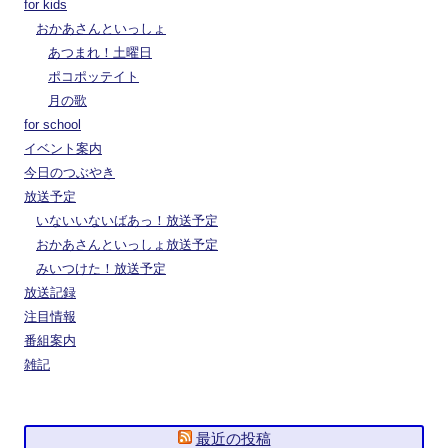
for kids
おかあさんといっしょ
あつまれ！土曜日
ポコポッテイト
月の歌
for school
イベント案内
今日のつぶやき
放送予定
いないいないばあっ！放送予定
おかあさんといっしょ放送予定
みいつけた！放送予定
放送記録
注目情報
番組案内
雑記
最近の投稿