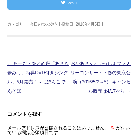
tweet
カテゴリー:
今日のつぶやき
| 投稿日:
2016年4月5日
|
投
←
ちーむ・をとめ座「あさき
おかあさんといっしょファミ
稿
夢みし」特典DVD付きシング
リーコンサート・春の東京公
ナ
ル、5月発売！～にほんごで
演（2016/5/2～5） キャンセ
ビ
あそぼ
ル販売は4/17から
→
ゲ
ー
コメントを残す
シ
メールアドレスが公開されることはありません。
※
が付い
ョ
ている欄は必須項目です
ン