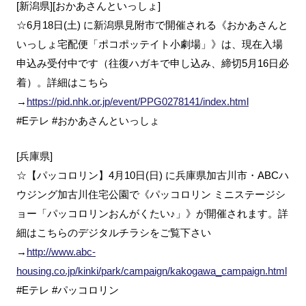
[新潟県][おかあさんといっしょ]
☆6月18日(土) に新潟県見附市で開催される《おかあさんと
いっしょ宅配便「ポコポッテイト小劇場」》は、現在入場
申込み受付中です（往復ハガキで申し込み、締切5月16日必
着）。詳細はこちら
→
https://pid.nhk.or.jp/event/PPG0278141/index.html
#Eテレ #おかあさんといっしょ
[兵庫県]
☆【パッコロリン】4月10日(日) に兵庫県加古川市・ABCハ
ウジング加古川住宅公園で《パッコロリン ミニステージシ
ョー「パッコロリンおんがくたい♪」》が開催されます。詳
細はこちらのデジタルチラシをご覧下さい
→
http://www.abc-
housing.co.jp/kinki/park/campaign/kakogawa_campaign.html
#Eテレ #パッコロリン