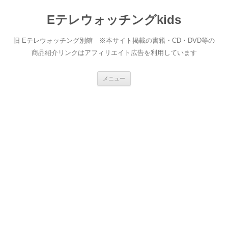
Eテレウォッチングkids
旧 Eテレウォッチング別館 ※本サイト掲載の書籍・CD・DVD等の
商品紹介リンクはアフィリエイト広告を利用しています
コ
メニュー
ン
テ
ン
ツ
へ
ス
キ
ッ
プ