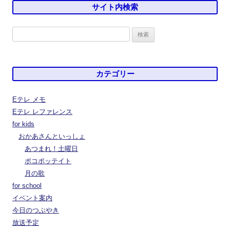
サイト内検索
検
索:
カテゴリー
Eテレ メモ
Eテレ レファレンス
for kids
おかあさんといっしょ
あつまれ！土曜日
ポコポッテイト
月の歌
for school
イベント案内
今日のつぶやき
放送予定