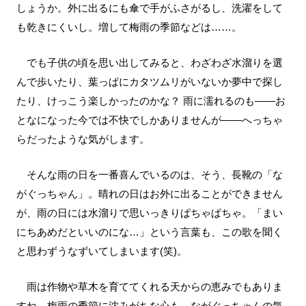
しょうか。外に出るにも傘で手がふさがるし、洗濯をして
も乾きにくいし。増して梅雨の季節などは……。
でも子供の頃を思い出してみると、わざわざ水溜りを選
んで歩いたり、葉っぱにカタツムリがいないか夢中で探し
たり、けっこう楽しかったのかな？ 雨に濡れるのも――お
となになった今では不快でしかありませんが――へっちゃ
らだったような気がします。
そんな雨の日を一番喜んでいるのは、そう、長靴の「な
がぐっちゃん」。晴れの日はお外に出ることができません
が、雨の日には水溜りで思いっきりぱちゃぱちゃ。「まい
にちあめだといいのにな…」という言葉も、この歌を聞く
と思わずうなずいてしまいます(笑)。
雨は作物や草木を育ててくれる天からの恵みでもありま
すね。梅雨の季節に沈みがちな心も、ながぐっちゃんの気