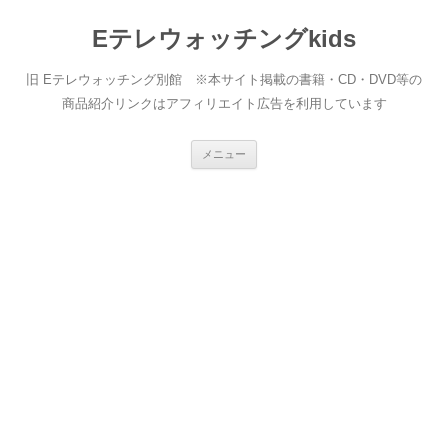
Eテレウォッチングkids
旧 Eテレウォッチング別館 ※本サイト掲載の書籍・CD・DVD等の
商品紹介リンクはアフィリエイト広告を利用しています
コ
メニュー
ン
テ
ン
ツ
へ
ス
キ
ッ
プ