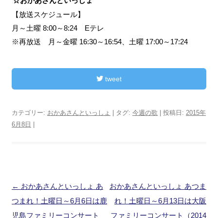
☆おかあさんといっしょ
【放送スケジュール】
月～土曜 8:00～8:24 Eテレ
※再放送 月～金曜 16:30～16:54、土曜 17:00～17:24
tweet
カテゴリー:
おかあさんといっしょ
| タグ:
今週の歌
| 投稿日:
2015年
6月8日
|
投
←
おかあさんといっしょ あ
おかあさんといっしょ あつま
稿
つまれ！土曜日～6月6日は鹿
れ！土曜日～6月13日は大阪
ナ
児島ファミリーコンサート
ファミリーコンサート（2014