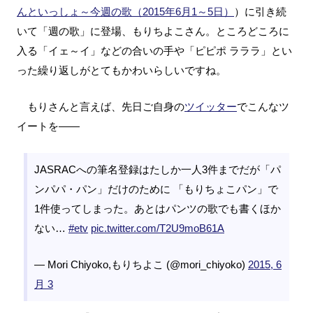
んといっしょ～今週の歌（2015年6月1～5日）
）に引き続
いて「週の歌」に登場、もりちよこさん。ところどころに
入る「イェ～イ」などの合いの手や「ピピポ ラララ」とい
った繰り返しがとてもかわいらしいですね。
もりさんと言えば、先日ご自身の
ツイッター
でこんなツ
イートを――
JASRACへの筆名登録はたしか一人3件までだが「パ
ンパパ・パン」だけのために 「もりちょこパン」で
1件使ってしまった。あとはパンツの歌でも書くほか
ない…
#etv
pic.twitter.com/T2U9moB61A
— Mori Chiyoko,もりちよこ (@mori_chiyoko)
2015, 6
月 3