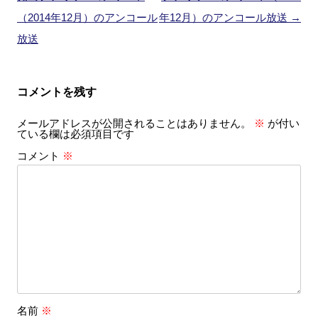
ビ
（2014年12月）のアンコール
年12月）のアンコール放送
→
ゲ
放送
ー
シ
コメントを残す
ョ
メールアドレスが公開されることはありません。
※
が付い
ン
ている欄は必須項目です
コメント
※
名前
※