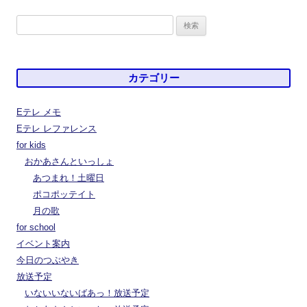
検
索:
カテゴリー
Eテレ メモ
Eテレ レファレンス
for kids
おかあさんといっしょ
あつまれ！土曜日
ポコポッテイト
月の歌
for school
イベント案内
今日のつぶやき
放送予定
いないいないばあっ！放送予定