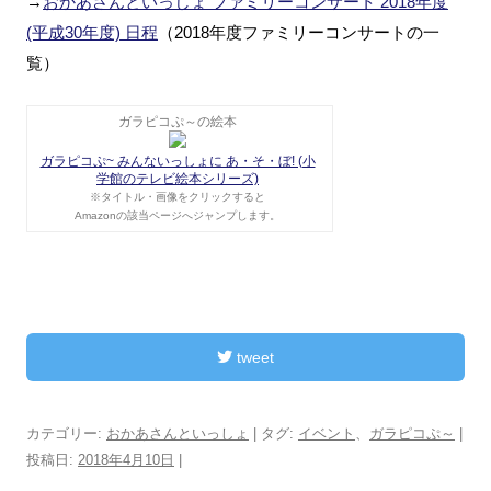
→
おかあさんといっしょ ファミリーコンサート 2018年度
(平成30年度) 日程
（2018年度ファミリーコンサートの一
覧）
ガラピコぷ～の絵本
ガラピコぷ~ みんないっしょに あ・そ・ぼ! (小
学館のテレビ絵本シリーズ)
※タイトル・画像をクリックすると
Amazonの該当ページへジャンプします。
tweet
カテゴリー:
おかあさんといっしょ
| タグ:
イベント
、
ガラピコぷ～
|
投稿日:
2018年4月10日
|