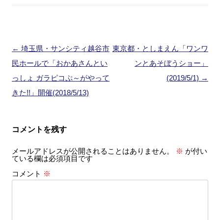
投
←
埼玉県・サンシティ越谷市
東京都・としまえん「ワンワ
稿
民ホールで「おかあさんとい
ンとあそぼうショー」
ナ
っしょ ガラピコぷ～がやって
(2019/5/1)
→
ビ
きた!!」開催(2018/5/13)
ゲ
ー
コメントを残す
シ
メールアドレスが公開されることはありません。
※
が付い
ョ
ている欄は必須項目です
ン
コメント
※