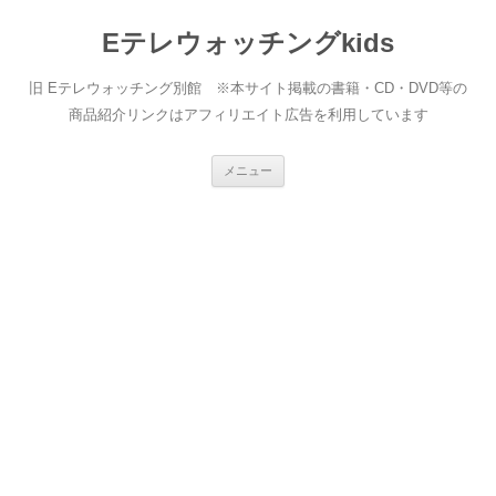
Eテレウォッチングkids
旧 Eテレウォッチング別館 ※本サイト掲載の書籍・CD・DVD等の
商品紹介リンクはアフィリエイト広告を利用しています
コ
メニュー
ン
テ
ン
ツ
へ
ス
キ
ッ
プ