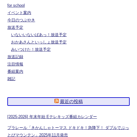
for school
イベント案内
今日のつぶやき
放送予定
いないいないばあっ！放送予定
おかあさんといっしょ放送予定
みいつけた！放送予定
放送記録
注目情報
番組案内
雑記
最近の投稿
[2025-2026] 年末年始 Eテレキッズ番組カレンダー
プラレール「きかんしゃトーマス ドキドキ！急降下！ ダブルでぶっ
とびマウンテン」2025年11月発売