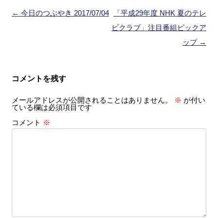
投
←
今日のつぶやき 2017/07/04
「平成29年度 NHK 夏のテレ
稿
ビクラブ」注目番組ピックア
ナ
ップ
→
ビ
ゲ
コメントを残す
ー
メールアドレスが公開されることはありません。
※
が付い
シ
ている欄は必須項目です
ョ
コメント
※
ン