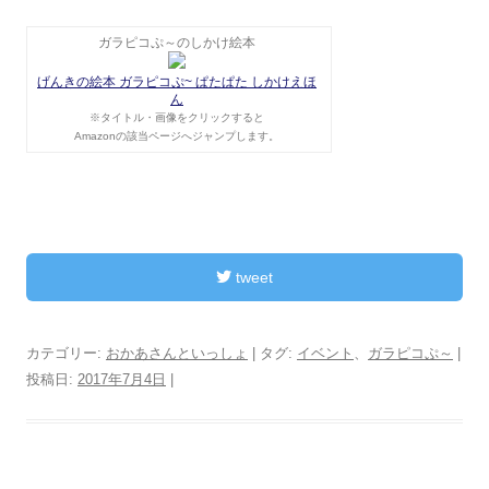
ガラピコぷ～のしかけ絵本
げんきの絵本 ガラピコぷ~ ぱたぱた しかけえほ
ん
※タイトル・画像をクリックすると
Amazonの該当ページへジャンプします。
tweet
カテゴリー:
おかあさんといっしょ
| タグ:
イベント
、
ガラピコぷ～
|
投稿日:
2017年7月4日
|