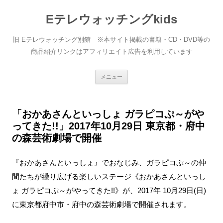
Eテレウォッチングkids
旧 Eテレウォッチング別館 ※本サイト掲載の書籍・CD・DVD等の
商品紹介リンクはアフィリエイト広告を利用しています
コ
メニュー
ン
テ
ン
ツ
へ
「おかあさんといっしょ ガラピコぷ～がや
ス
ってきた!!」2017年10月29日 東京都・府中
キ
ッ
の森芸術劇場で開催
プ
『おかあさんといっしょ』でおなじみ、ガラピコぷ～の仲
間たちが繰り広げる楽しいステージ《おかあさんといっし
ょ ガラピコぷ～がやってきた!!》が、2017年 10月29日(日)
に東京都府中市・府中の森芸術劇場で開催されます。