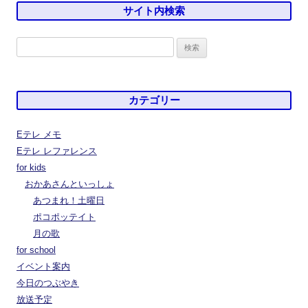
サイト内検索
検
索:
カテゴリー
Eテレ メモ
Eテレ レファレンス
for kids
おかあさんといっしょ
あつまれ！土曜日
ポコポッテイト
月の歌
for school
イベント案内
今日のつぶやき
放送予定