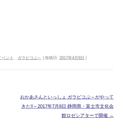
イベント
、
ガラピコぷ～
| 投稿日:
2017年4月9日
|
おかあさんといっしょ ガラピコぷ～がやって
きた!!～2017年7月8日 静岡県・富士市文化会
館ロゼシアターで開催
→