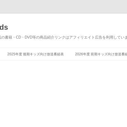
ds
載の書籍・CD・DVD等の商品紹介リンクはアフィリエイト広告を利用してい
コ
ン
2025年度 後期キッズ向け放送番組表
2026年度 前期キッズ向け放送番
テ
ン
ツ
へ
ス
キ
ッ
プ