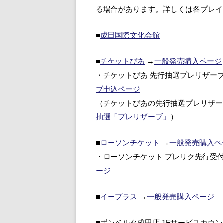
る場合があります。詳しくは各プレイ
■
成田国際文化会館
■
チケットぴあ
→
一般発売購入ページ
・チケットぴあ 先行抽選プレリザーブ受付 201
ブ申込ページ
（チケットぴあの先行抽選プレリザー
抽選「プレリザーブ」
）
■
ローソンチケット
→
一般発売購入ペ
・ローソンチケット プレリク先行受付 2017/
ージ
■
イープラス
→
一般発売購入ページ
■ボンベルタ成田店 1Fサービスカウ