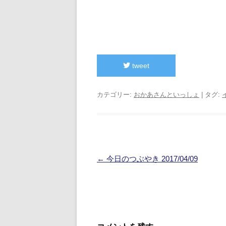
tweet
カテゴリー:
おかあさんといっしょ
| タグ:
投
←
今日のつぶやき 2017/04/09
稿
ナ
ビ
ゲ