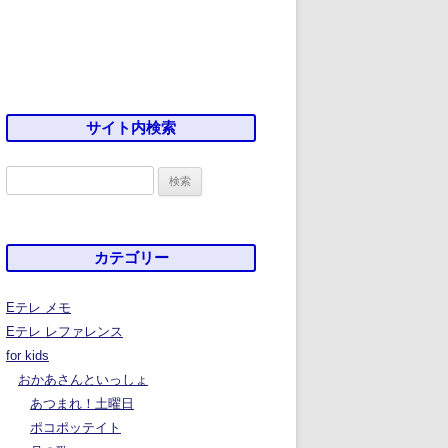
サイト内検索
検
索:
カテゴリー
Eテレ メモ
Eテレ レファレンス
for kids
おかあさんといっしょ
あつまれ！土曜日
ポコポッテイト