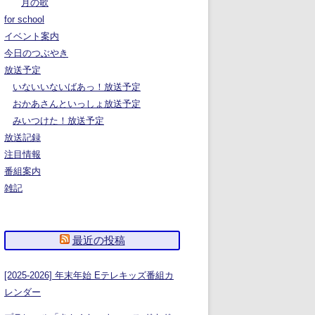
月の歌
for school
イベント案内
今日のつぶやき
放送予定
いないいないばあっ！放送予定
おかあさんといっしょ放送予定
みいつけた！放送予定
放送記録
注目情報
番組案内
雑記
最近の投稿
[2025-2026] 年末年始 Eテレキッズ番組カ
レンダー