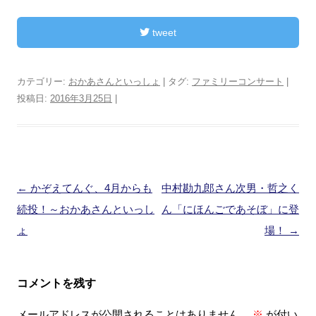
tweet
カテゴリー:
おかあさんといっしょ
| タグ:
ファミリーコンサート
|
投稿日:
2016年3月25日
|
投
←
かぞえてんぐ、4月からも
中村勘九郎さん次男・哲之く
稿
続投！～おかあさんといっし
ん「にほんごであそぼ」に登
ナ
ょ
場！
→
ビ
ゲ
コメントを残す
ー
メールアドレスが公開されることはありません。
※
が付い
シ