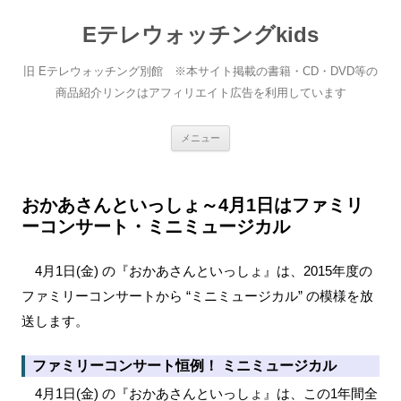
Eテレウォッチングkids
旧 Eテレウォッチング別館 ※本サイト掲載の書籍・CD・DVD等の
商品紹介リンクはアフィリエイト広告を利用しています
コ
メニュー
ン
テ
ン
ツ
へ
おかあさんといっしょ～4月1日はファミリ
ス
ーコンサート・ミニミュージカル
キ
ッ
プ
4月1日(金) の『おかあさんといっしょ』は、2015年度の
ファミリーコンサートから “ミニミュージカル” の模様を放
送します。
ファミリーコンサート恒例！ ミニミュージカル
4月1日(金) の『おかあさんといっしょ』は、この1年間全