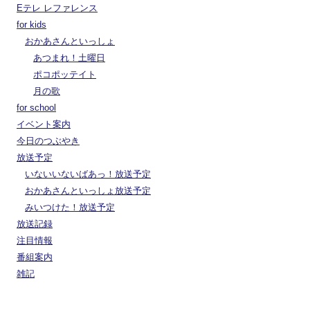
Eテレ レファレンス
for kids
おかあさんといっしょ
あつまれ！土曜日
ポコポッテイト
月の歌
for school
イベント案内
今日のつぶやき
放送予定
いないいないばあっ！放送予定
おかあさんといっしょ放送予定
みいつけた！放送予定
放送記録
注目情報
番組案内
雑記