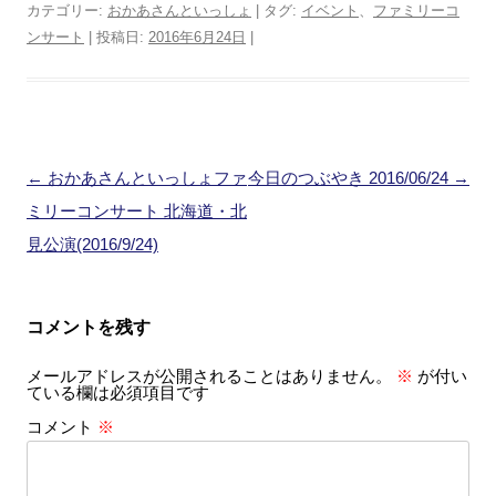
カテゴリー:
おかあさんといっしょ
| タグ:
イベント
、
ファミリーコ
ンサート
| 投稿日:
2016年6月24日
|
投
←
おかあさんといっしょファ
今日のつぶやき 2016/06/24
→
稿
ミリーコンサート 北海道・北
ナ
見公演(2016/9/24)
ビ
ゲ
コメントを残す
ー
メールアドレスが公開されることはありません。
※
が付い
シ
ている欄は必須項目です
ョ
コメント
※
ン