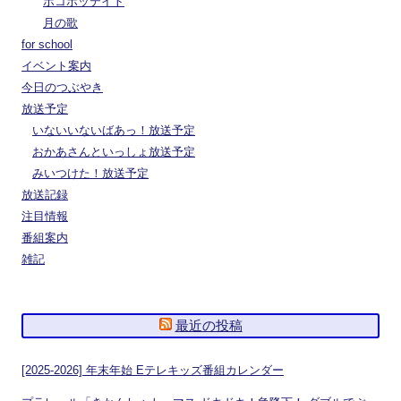
ポコポッテイト
月の歌
for school
イベント案内
今日のつぶやき
放送予定
いないいないばあっ！放送予定
おかあさんといっしょ放送予定
みいつけた！放送予定
放送記録
注目情報
番組案内
雑記
最近の投稿
[2025-2026] 年末年始 Eテレキッズ番組カレンダー