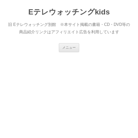
Eテレウォッチングkids
旧 Eテレウォッチング別館 ※本サイト掲載の書籍・CD・DVD等の
商品紹介リンクはアフィリエイト広告を利用しています
コ
メニュー
ン
テ
ン
ツ
へ
ス
キ
ッ
プ