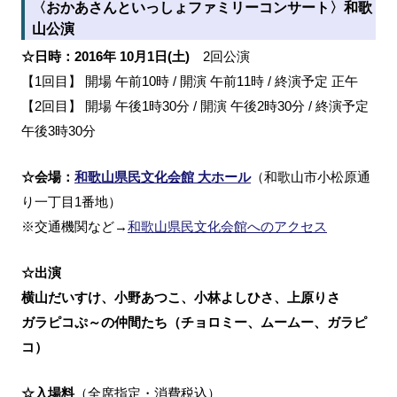
〈おかあさんといっしょファミリーコンサート〉和歌
山公演
☆日時：2016年 10月1日(土)
2回公演
【1回目】 開場 午前10時 / 開演 午前11時 / 終演予定 正午
【2回目】 開場 午後1時30分 / 開演 午後2時30分 / 終演予定
午後3時30分
☆会場：
和歌山県民文化会館 大ホール
（和歌山市小松原通
り一丁目1番地）
※交通機関など→
和歌山県民文化会館へのアクセス
☆出演
横山だいすけ、小野あつこ、小林よしひさ、上原りさ
ガラピコぷ～の仲間たち（チョロミー、ムームー、ガラピ
コ）
☆入場料
（全席指定・消費税込）