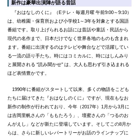
新作は豪華出演陣が語る昔話
『おはなしのくに』（Eテレ・毎週月曜 午前9:00～9:10）
は、幼稚園・保育所および小学校1～3年を対象とする国語
番組です。取り上げられるお話には昔話や童話・民話から
現代の名作まで、日本だけでなく世界各地のものも含まれ
ます。番組に出演するのはテレビや舞台などで活躍してい
る一流の語り手たち。時にはコミカルに、時にはしんみり
と展開される “読み聞かせ” は、大人も思わず引き込まれる
ほど表情豊かです。
1990年に番組がスタートして以来、多くの物語をこども
たちに届けてきた『おはなしのくに』ですが、現在もなお
新作の制作が行われており、今年（2017年）1月から3月に
は吉岡里帆さんの「ももたろう」、壇蜜さんの「つるのお
んがえし」などが新たに登場しています。そしてこの8月か
らは、さらに新しいレパートリーがお話のラインナップに