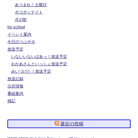
あつまれ！土曜日
ポコポッテイト
月の歌
for school
イベント案内
今日のつぶやき
放送予定
いないいないばあっ！放送予定
おかあさんといっしょ放送予定
みいつけた！放送予定
放送記録
注目情報
番組案内
雑記
最近の投稿