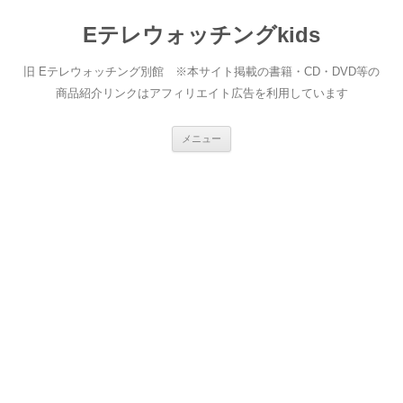
Eテレウォッチングkids
旧 Eテレウォッチング別館 ※本サイト掲載の書籍・CD・DVD等の
商品紹介リンクはアフィリエイト広告を利用しています
コ
メニュー
ン
テ
ン
ツ
へ
ス
キ
ッ
プ