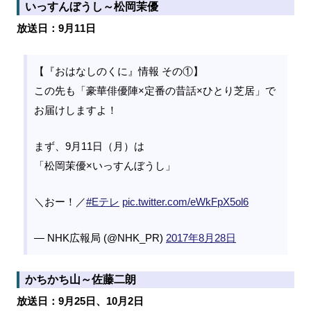
いっすんぼうし～松岡茉優
放送日：9月11日
【『おはなしのくに』情報 その①】
この先も「豪華俳優陣×定番の昔話×ひとり芝居」で
お届けしますよ！
まず、9月11日（月）は
「松岡茉優×いっすんぼうし」
＼おー！／
#Eテレ
pic.twitter.com/eWkFpX5ol6
— NHK広報局 (@NHK_PR)
2017年8月28日
かちかち山～佐藤二朗
放送日：9月25日、10月2日