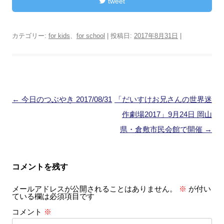
tweet
カテゴリー:
for kids
、
for school
| 投稿日:
2017年8月31日
|
投
←
今日のつぶやき 2017/08/31
「だいすけお兄さんの世界迷
稿
作劇場2017」9月24日 岡山
ナ
県・倉敷市民会館で開催
→
ビ
ゲ
コメントを残す
ー
メールアドレスが公開されることはありません。
※
が付い
シ
ている欄は必須項目です
ョ
コメント
※
ン