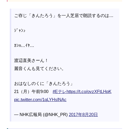
ご存じ「きんたろう」を一人芝居で朗読するのは…
ｼﾞｬﾝ♪
ｶﾝn…ｲﾔ…
渡辺直美さーん！
麗音くんも見てください。
おはなしのくに「きんたろう」
21（月）午前9:00
#Eテレ
https://t.co/ovzXFtLHpK
pic.twitter.com/1qLYHslNAc
— NHK広報局 (@NHK_PR)
2017年8月20日