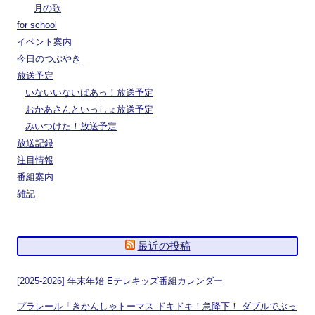
月の歌
for school
イベント案内
今日のつぶやき
放送予定
いないいないばあっ！放送予定
おかあさんといっしょ放送予定
みいつけた！放送予定
放送記録
注目情報
番組案内
雑記
最近の投稿
[2025-2026] 年末年始 Eテレキッズ番組カレンダー
プラレール「きかんしゃトーマス ドキドキ！急降下！ ダブルでぶっ