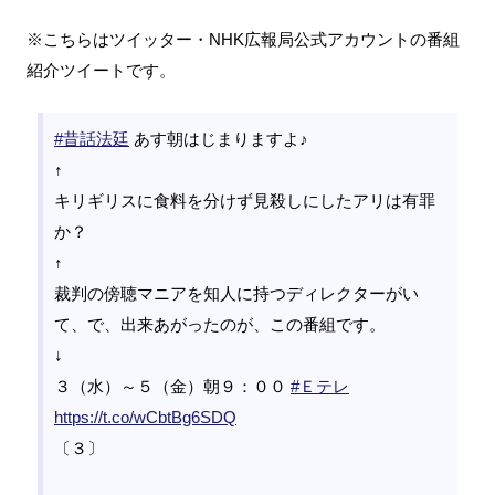
※こちらはツイッター・NHK広報局公式アカウントの番組
紹介ツイートです。
#昔話法廷
あす朝はじまりますよ♪
↑
キリギリスに食料を分けず見殺しにしたアリは有罪
か？
↑
裁判の傍聴マニアを知人に持つディレクターがい
て、で、出来あがったのが、この番組です。
↓
３（水）～５（金）朝９：００
#Ｅテレ
https://t.co/wCbtBg6SDQ
〔３〕