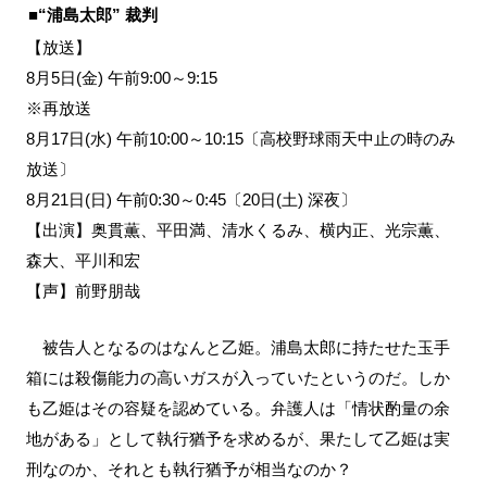
■“浦島太郎” 裁判
【放送】
8月5日(金) 午前9:00～9:15
※再放送
8月17日(水) 午前10:00～10:15〔高校野球雨天中止の時のみ
放送〕
8月21日(日) 午前0:30～0:45〔20日(土) 深夜〕
【出演】奥貫薫、平田満、清水くるみ、横内正、光宗薫、
森大、平川和宏
【声】前野朋哉
被告人となるのはなんと乙姫。浦島太郎に持たせた玉手
箱には殺傷能力の高いガスが入っていたというのだ。しか
も乙姫はその容疑を認めている。弁護人は「情状酌量の余
地がある」として執行猶予を求めるが、果たして乙姫は実
刑なのか、それとも執行猶予が相当なのか？