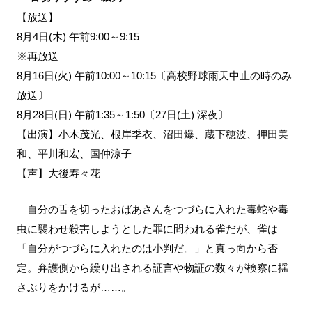
【放送】
8月4日(木) 午前9:00～9:15
※再放送
8月16日(火) 午前10:00～10:15〔高校野球雨天中止の時のみ
放送〕
8月28日(日) 午前1:35～1:50〔27日(土) 深夜〕
【出演】小木茂光、根岸季衣、沼田爆、蔵下穂波、押田美
和、平川和宏、国仲涼子
【声】大後寿々花
自分の舌を切ったおばあさんをつづらに入れた毒蛇や毒
虫に襲わせ殺害しようとした罪に問われる雀だが、雀は
「自分がつづらに入れたのは小判だ。」と真っ向から否
定。弁護側から繰り出される証言や物証の数々が検察に揺
さぶりをかけるが……。