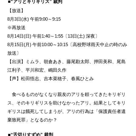
■“アリとキリギリス” 裁判
【放送】
8月3日(水) 午前9:00～9:15
※再放送
8月14日(日) 午前1:40～1:55〔13日(土) 深夜〕
8月15日(月) 午前10:00～10:15〔高校野球雨天中止の時のみ
放送〕
【出演】ミムラ、朝倉あき、藤尾勘太郎、押田美和、尾島
江利子、平川和宏、嶋田久作
【声】松田悟志、吉本菜穂子、春風ひとみ
食べるものがなくなり親友のアリを頼ってきたキリギリ
ス、そのキリギリスを助けなかったアリ。結果としてキリ
ギリスは餓死してしまうが、アリの行為は「保護責任者遺
棄致死罪」となるのか？
■“舌切りすずめ” 裁判