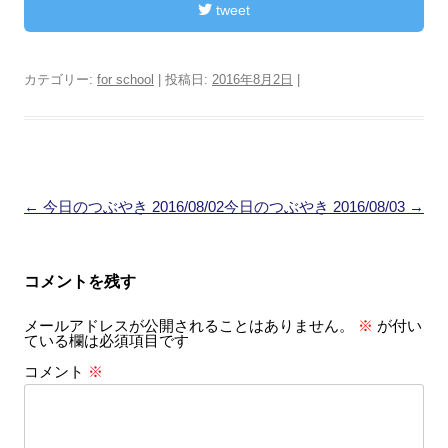
tweet
カテゴリー:
for school
| 投稿日:
2016年8月2日
|
投
←
今日のつぶやき 2016/08/02
今日のつぶやき 2016/08/03
→
稿
ナ
コメントを残す
ビ
メールアドレスが公開されることはありません。
※
が付い
ゲ
ている欄は必須項目です
ー
コメント
※
シ
ョ
ン