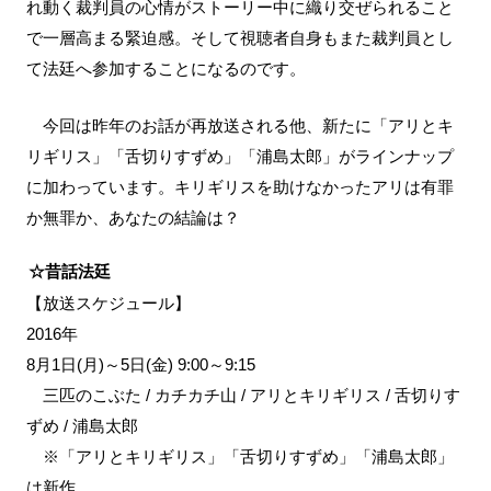
れ動く裁判員の心情がストーリー中に織り交ぜられること
で一層高まる緊迫感。そして視聴者自身もまた裁判員とし
て法廷へ参加することになるのです。
今回は昨年のお話が再放送される他、新たに「アリとキ
リギリス」「舌切りすずめ」「浦島太郎」がラインナップ
に加わっています。キリギリスを助けなかったアリは有罪
か無罪か、あなたの結論は？
☆昔話法廷
【放送スケジュール】
2016年
8月1日(月)～5日(金) 9:00～9:15
三匹のこぶた / カチカチ山 / アリとキリギリス / 舌切りす
ずめ / 浦島太郎
※「アリとキリギリス」「舌切りすずめ」「浦島太郎」
は新作