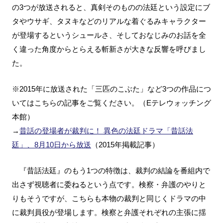
の3つが放送されると、真剣そのものの法廷という設定にブ
タやウサギ、タヌキなどのリアルな着ぐるみキャラクター
が登場するというシュールさ、そしておなじみのお話を全
く違った角度からとらえる斬新さが大きな反響を呼びまし
た。
※2015年に放送された「三匹のこぶた」など3つの作品につ
いてはこちらの記事をご覧ください。（Eテレウォッチング
本館）
→
昔話の登場者が裁判に！ 異色の法廷ドラマ「昔話法
廷」、8月10日から放送
（2015年掲載記事）
『昔話法廷』のもう1つの特徴は、裁判の結論を番組内で
出さず視聴者に委ねるという点です。検察・弁護のやりと
りもそうですが、こちらも本物の裁判と同じくドラマの中
に裁判員役が登場します。検察と弁護それぞれの主張に揺