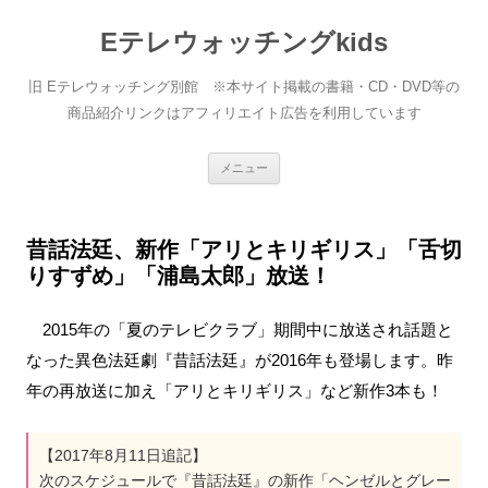
Eテレウォッチングkids
旧 Eテレウォッチング別館 ※本サイト掲載の書籍・CD・DVD等の
商品紹介リンクはアフィリエイト広告を利用しています
コ
メニュー
ン
テ
ン
ツ
へ
昔話法廷、新作「アリとキリギリス」「舌切
ス
りすずめ」「浦島太郎」放送！
キ
ッ
プ
2015年の「夏のテレビクラブ」期間中に放送され話題と
なった異色法廷劇『昔話法廷』が2016年も登場します。昨
年の再放送に加え「アリとキリギリス」など新作3本も！
【2017年8月11日追記】
次のスケジュールで『昔話法廷』の新作「ヘンゼルとグレー