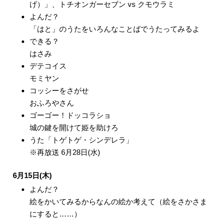
げ）」、トチオンガーセブン vs クモウラミ
よんだ？
「はと」のうたをいろんなことばでうたってみるよ
できる？
はさみ
デテコイス
モミヤン
コッシーをさがせ
おふろやさん
ゴーゴー！ドッコラショ
城の鍵を開けて姫を助けろ
うた「トゲトゲ・シンデレラ」
※再放送 6月28日(水)
6月15日(木)
よんだ？
絵をかいてみるからなんの絵か考えて（絵をさかさま
にすると……）