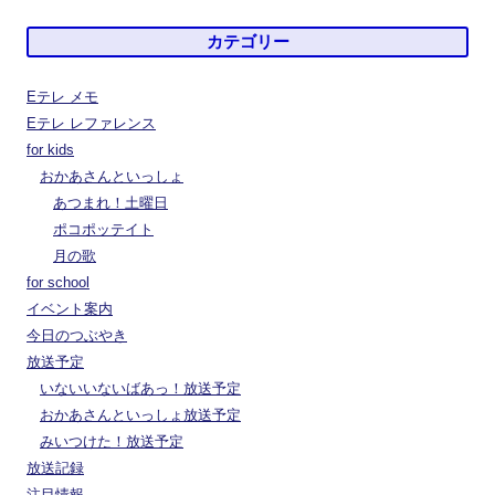
カテゴリー
Eテレ メモ
Eテレ レファレンス
for kids
おかあさんといっしょ
あつまれ！土曜日
ポコポッテイト
月の歌
for school
イベント案内
今日のつぶやき
放送予定
いないいないばあっ！放送予定
おかあさんといっしょ放送予定
みいつけた！放送予定
放送記録
注目情報