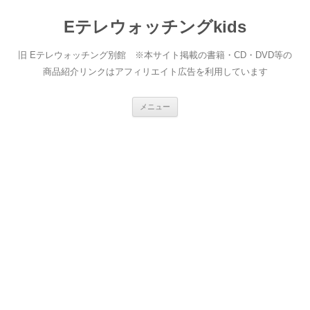
Eテレウォッチングkids
旧 Eテレウォッチング別館 ※本サイト掲載の書籍・CD・DVD等の
商品紹介リンクはアフィリエイト広告を利用しています
コ
メニュー
ン
テ
ン
ツ
へ
ス
キ
ッ
プ