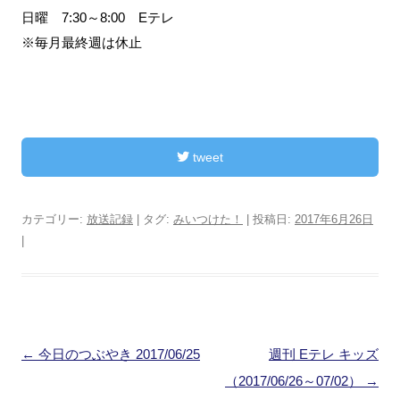
日曜 7:30～8:00 Eテレ
※毎月最終週は休止
tweet
カテゴリー:
放送記録
| タグ:
みいつけた！
| 投稿日:
2017年6月26日
|
投
←
今日のつぶやき 2017/06/25
週刊 Eテレ キッズ
稿
（2017/06/26～07/02）
→