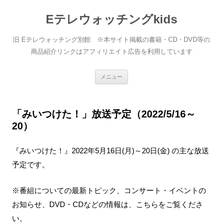
Eテレウォッチングkids
旧 Eテレウォッチング別館 ※本サイト掲載の書籍・CD・DVD等の
商品紹介リンクはアフィリエイト広告を利用しています
コ
メニュー
ン
テ
ン
ツ
へ
「みいつけた！」放送予定（2022/5/16～
ス
20）
キ
ッ
プ
『みいつけた！』2022年5月16日(月)～20日(金) の主な放送
予定です。
※番組についての最新トピック、コンサート・イベントの
お知らせ、DVD・CDなどの情報は、こちらをご覧くださ
い。