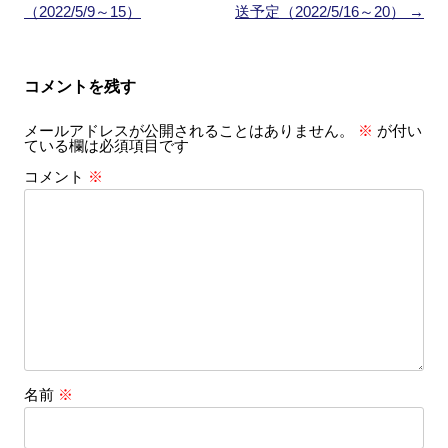
稿
（2022/5/9～15）
送予定（2022/5/16～20）
→
ナ
ビ
コメントを残す
ゲ
メールアドレスが公開されることはありません。
※
が付い
ー
ている欄は必須項目です
シ
コメント
※
ョ
ン
名前
※