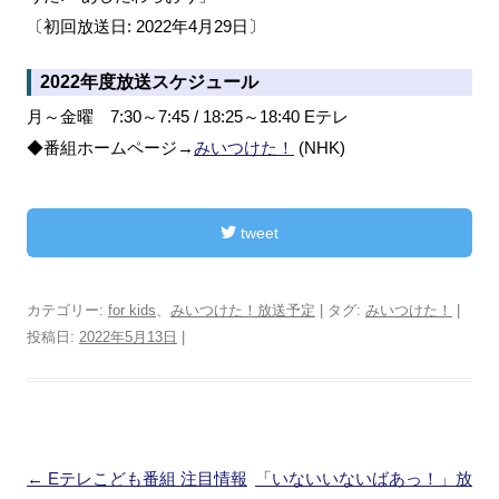
〔初回放送日: 2022年4月29日〕
2022年度放送スケジュール
月～金曜 7:30～7:45 / 18:25～18:40 Eテレ
◆番組ホームページ→
みいつけた！
(NHK)
tweet
カテゴリー:
for kids
、
みいつけた！放送予定
| タグ:
みいつけた！
|
投稿日:
2022年5月13日
|
投
←
Eテレこども番組 注目情報
「いないいないばあっ！」放