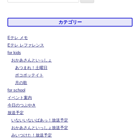
索:
カテゴリー
Eテレ メモ
Eテレ レファレンス
for kids
おかあさんといっしょ
あつまれ！土曜日
ポコポッテイト
月の歌
for school
イベント案内
今日のつぶやき
放送予定
いないいないばあっ！放送予定
おかあさんといっしょ放送予定
みいつけた！放送予定