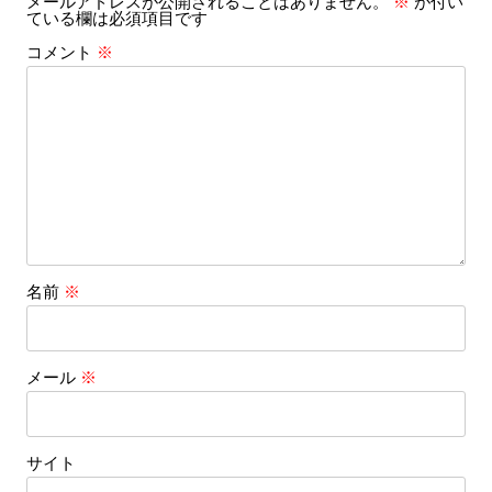
メールアドレスが公開されることはありません。
※
が付い
ョ
ている欄は必須項目です
ン
コメント
※
名前
※
メール
※
サイト