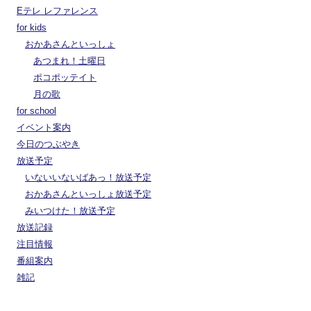
Eテレ レファレンス
for kids
おかあさんといっしょ
あつまれ！土曜日
ポコポッテイト
月の歌
for school
イベント案内
今日のつぶやき
放送予定
いないいないばあっ！放送予定
おかあさんといっしょ放送予定
みいつけた！放送予定
放送記録
注目情報
番組案内
雑記