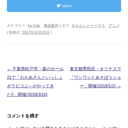
tweet
カテゴリー:
for kids
、
番組案内
| タグ:
きかんしゃトーマス
、
アニメ
| 投稿日:
2017年12月16日
|
投
←
千葉県松戸市・森のホール
東京都墨田区・オリナスで
稿
21で「おかあさんといっしょ
「ワンワンとあそぼうショ
ナ
ガラピコぷ～がやってき
ー」開催(2018/1/2)
→
ビ
た!!」開催(2018/3/10)
ゲ
ー
コメントを残す
シ