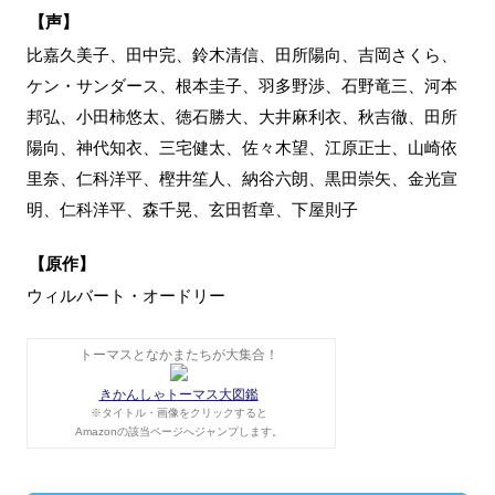
【声】
比嘉久美子、田中完、鈴木清信、田所陽向、吉岡さくら、
ケン・サンダース、根本圭子、羽多野渉、石野竜三、河本
邦弘、小田柿悠太、徳石勝大、大井麻利衣、秋吉徹、田所
陽向、神代知衣、三宅健太、佐々木望、江原正士、山崎依
里奈、仁科洋平、樫井笙人、納谷六朗、黒田崇矢、金光宣
明、仁科洋平、森千晃、玄田哲章、下屋則子
【原作】
ウィルバート・オードリー
トーマスとなかまたちが大集合！
きかんしゃトーマス大図鑑
※タイトル・画像をクリックすると
Amazonの該当ページへジャンプします。