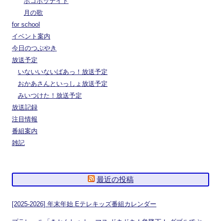
ポコポッテイト
月の歌
for school
イベント案内
今日のつぶやき
放送予定
いないいないばあっ！放送予定
おかあさんといっしょ放送予定
みいつけた！放送予定
放送記録
注目情報
番組案内
雑記
最近の投稿
[2025-2026] 年末年始 Eテレキッズ番組カレンダー