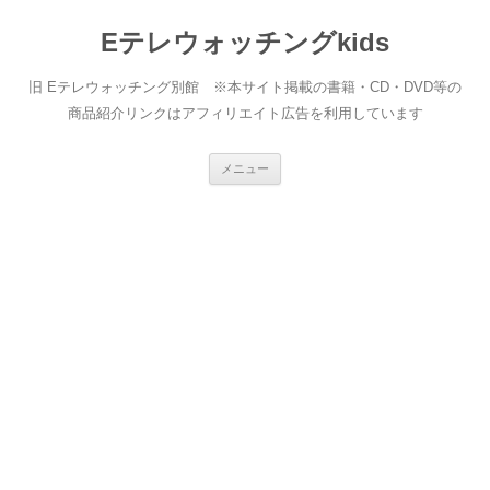
Eテレウォッチングkids
旧 Eテレウォッチング別館 ※本サイト掲載の書籍・CD・DVD等の
商品紹介リンクはアフィリエイト広告を利用しています
コ
メニュー
ン
テ
ン
ツ
へ
ス
キ
ッ
プ