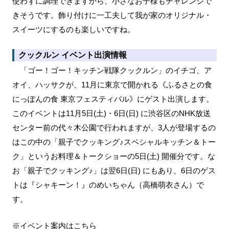
使わずに調理できますから、小さなお子様もチャレンジで
きそうです。飾り付けに一工夫して我が家のオリジナル・
スイーツにするのも楽しいですね。
クックルン イベント出演情報
「ゴー！ゴー！キッチン戦隊クックルン」のイチゴ、ア
オイ、ハッサクが、11月に東京で開かれる《ふるさとの食
にっぽんの食 東京フェスティバル》にゲスト出演します。
このイベントは11月5日(土)・6日(日) に渋谷区のNHK放送
センター前の代々木公園で行われますが、3人が登場するの
はこの中の「親子でクッキング♪スペシャルキッチン＆トー
ク」というお料理＆トークショーの5日(土) 開催分です。な
お「親子でクッキング♪」は翌6日(日) にもあり、6日のゲス
トは『シャキーン！』のめいちゃん（高橋萌衣さん）で
す。
※イベント案内はこちら