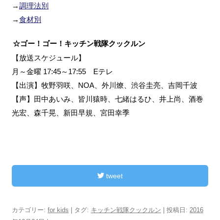
→
調理法別
→
食材別
☆ゴー！ゴー！キッチン戦隊クックルン
【放送スケジュール】
月～金曜 17:45～17:55 Eテレ
【出演】牧野羽咲、NOA、外川燎、渋谷圭亮、吉岡千波
【声】田中あいみ、皆川猿時、七緒はるひ、井上尚、酒巻
光宏、森千晃、新田早規、宮田幸季
tweet
カテゴリー:
for kids
| タグ:
キッチン戦隊クックルン
| 投稿日:
2016