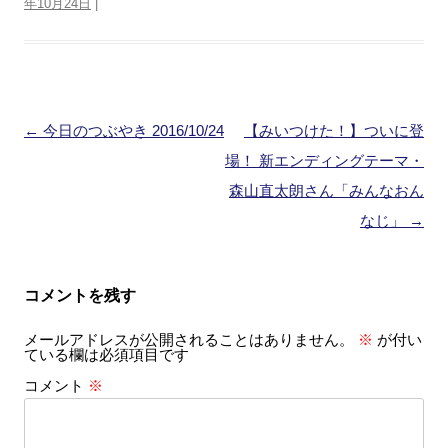
年10月24日
|
投
←
今日のつぶやき 2016/10/24
【みいつけた！】ついに登
稿
場！ 新エンディングテーマ・
ナ
森山直太朗さん「みんなおん
ビ
なじ」
→
ゲ
ー
コメントを残す
シ
メールアドレスが公開されることはありません。
※
が付い
ョ
ている欄は必須項目です
ン
コメント
※