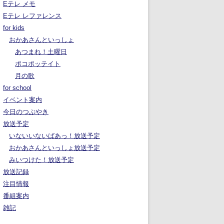
Eテレ メモ
Eテレ レファレンス
for kids
おかあさんといっしょ
あつまれ！土曜日
ポコポッテイト
月の歌
for school
イベント案内
今日のつぶやき
放送予定
いないいないばあっ！放送予定
おかあさんといっしょ放送予定
みいつけた！放送予定
放送記録
注目情報
番組案内
雑記