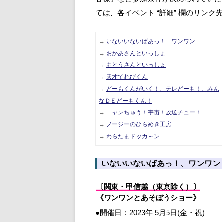
ては、各イベント “詳細” 欄のリン
→
いないいないばあっ！、ワンワン
→
おかあさんといっしょ
→
おとうさんといっしょ
→
天才てれびくん
→
どーもくんがいく！、テレどーも！、みん
なＤＥどーもくん！
→
ニャンちゅう！宇宙！放送チュー！
→
ノージーのひらめき工房
→
わらたまドッカ～ン
いないいないばあっ！、ワンワン
〔関東・甲信越（東京除く）〕
《ワンワンとあそぼうショー》
●開催日：2023年 5月5日(金・祝)