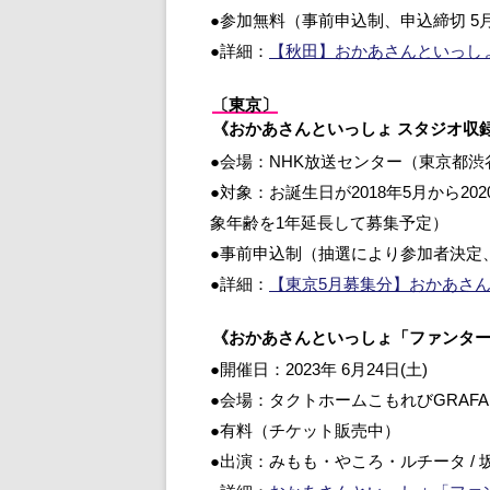
●参加無料（事前申込制、申込締切 5
●詳細：
【秋田】おかあさんといっし
〔東京〕
《おかあさんといっしょ スタジオ収
●会場：NHK放送センター（東京都渋
●対象：お誕生日が2018年5月から20
象年齢を1年延長して募集予定）
●事前申込制（抽選により参加者決定、申
●詳細：
【東京5月募集分】おかあさ
《おかあさんといっしょ「ファンタ
●開催日：2023年 6月24日(土)
●会場：タクトホームこもれびGRAF
●有料（チケット販売中）
●出演：みもも・やころ・ルチータ / 坂