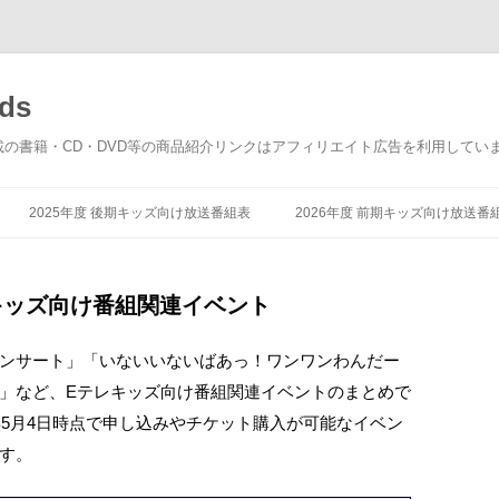
ds
載の書籍・CD・DVD等の商品紹介リンクはアフィリエイト広告を利用してい
コ
ン
2025年度 後期キッズ向け放送番組表
2026年度 前期キッズ向け放送番
テ
ン
ツ
へ
ス
レ キッズ向け番組関連イベント
キ
ッ
プ
ンサート」「いないいないばあっ！ワンワンわんだー
」など、Eテレキッズ向け番組関連イベントのまとめで
年5月4日時点で申し込みやチケット購入が可能なイベン
す。