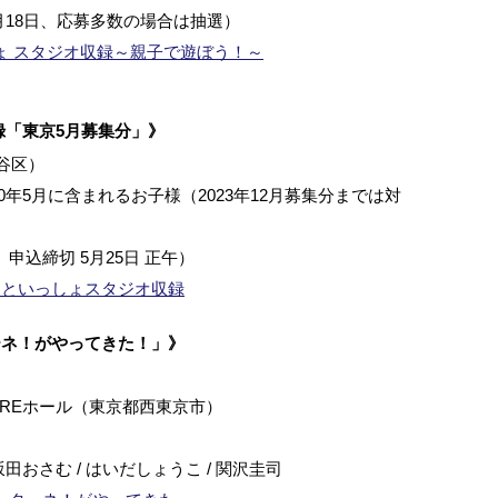
月18日、応募多数の場合は抽選）
ょ スタジオ収録～親子で遊ぼう！～
録「東京5月募集分」》
谷区）
20年5月に含まれるお子様（2023年12月募集分までは対
込締切 5月25日 正午）
んといっしょスタジオ収録
ーネ！がやってきた！」》
AREホール（東京都西東京市）
田おさむ / はいだしょうこ / 関沢圭司