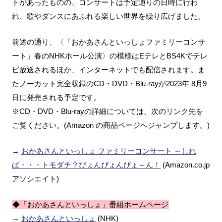
トがあったものの、コンサートは予定通りの日時に行わ
れ、歌やダンスにあふれる楽しい世界を繰り広げました。
前述の通り、〈「おかあさんといっしょファミリーコンサ
ート」春のNHKホール公演〉の模様はEテレとBS4Kでテレ
ビ放送されるほか、インターネットでも配信されます。ま
たノーカット完全収録のCD・DVD・Blu-rayが2023年 8月9
日に発売される予定です。
※CD・DVD・Blu-rayの詳細については、次のリンク先を
ご覧ください。(Amazon の商品ページへジャンプします。)
→
おかあさんといっしょ ファミリーコンサート ～しれ
ば・・・トモダチ？ぴょんぴょんびょ～ん！
(Amazon.co.jp
アソシエイト)
◆「おかあさんといっしょ」番組ホームページ
→
おかあさんといっしょ
(NHK)