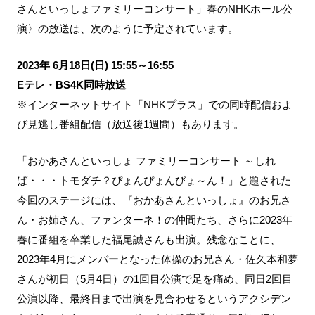
さんといっしょファミリーコンサート」春のNHKホール公
演〉の放送は、次のように予定されています。
2023年 6月18日(日) 15:55～16:55
Eテレ・BS4K同時放送
※インターネットサイト「NHKプラス」での同時配信およ
び見逃し番組配信（放送後1週間）もあります。
「おかあさんといっしょ ファミリーコンサート ～しれ
ば・・・トモダチ？ぴょんぴょんびょ～ん！」と題された
今回のステージには、『おかあさんといっしょ』のお兄さ
ん・お姉さん、ファンターネ！の仲間たち、さらに2023年
春に番組を卒業した福尾誠さんも出演。残念なことに、
2023年4月にメンバーとなった体操のお兄さん・佐久本和夢
さんが初日（5月4日）の1回目公演で足を痛め、同日2回目
公演以降、最終日まで出演を見合わせるというアクシデン