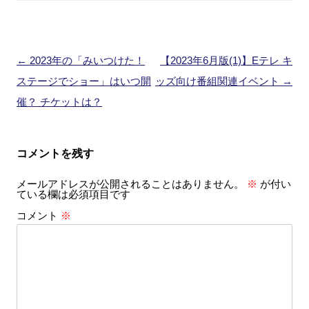
投
←
2023年の「みいつけた！
【2023年6月版(1)】Eテレ キ
稿
ステージでショー」はいつ開
ッズ向け番組関連イベント
→
ナ
催？ チケットは？
ビ
ゲ
コメントを残す
ー
メールアドレスが公開されることはありません。
※
が付い
シ
ている欄は必須項目です
ョ
コメント
※
ン