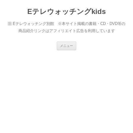
Eテレウォッチングkids
旧 Eテレウォッチング別館 ※本サイト掲載の書籍・CD・DVD等の
商品紹介リンクはアフィリエイト広告を利用しています
コ
メニュー
ン
テ
ン
ツ
へ
ス
キ
ッ
プ