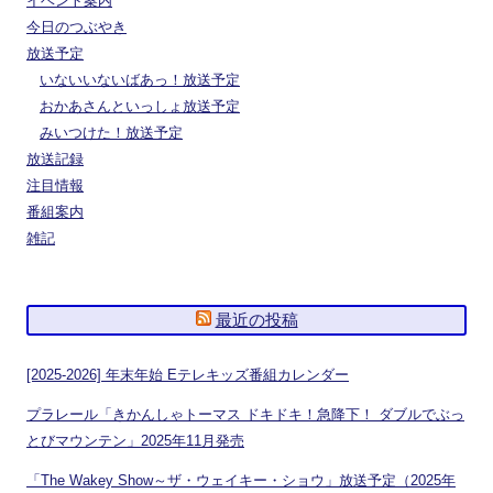
イベント案内
今日のつぶやき
放送予定
いないいないばあっ！放送予定
おかあさんといっしょ放送予定
みいつけた！放送予定
放送記録
注目情報
番組案内
雑記
最近の投稿
[2025-2026] 年末年始 Eテレキッズ番組カレンダー
プラレール「きかんしゃトーマス ドキドキ！急降下！ ダブルでぶっ
とびマウンテン」2025年11月発売
「The Wakey Show～ザ・ウェイキー・ショウ」放送予定（2025年