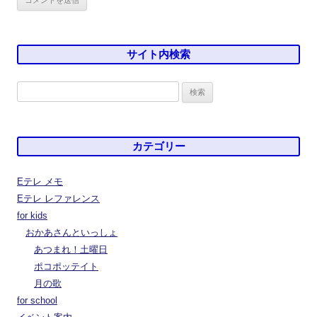
サイト内検索
検
索:
カテゴリー
Eテレ メモ
Eテレ レファレンス
for kids
おかあさんといっしょ
あつまれ！土曜日
ポコポッテイト
月の歌
for school