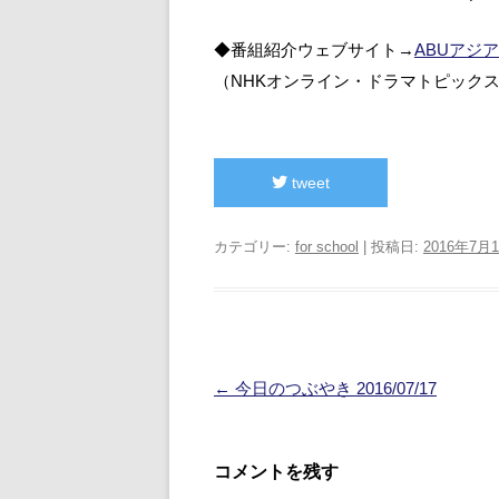
◆番組紹介ウェブサイト→
ABUアジ
（NHKオンライン・ドラマトピック
tweet
カテゴリー:
for school
| 投稿日:
2016年7月
投
←
今日のつぶやき 2016/07/17
稿
ナ
コメントを残す
ビ