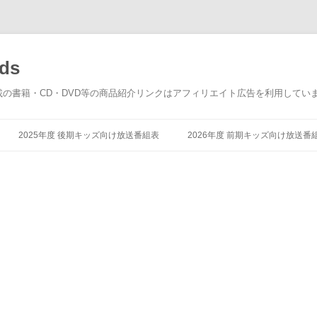
ds
載の書籍・CD・DVD等の商品紹介リンクはアフィリエイト広告を利用してい
コ
ン
2025年度 後期キッズ向け放送番組表
2026年度 前期キッズ向け放送番
テ
ン
ツ
へ
ス
キ
ッ
プ