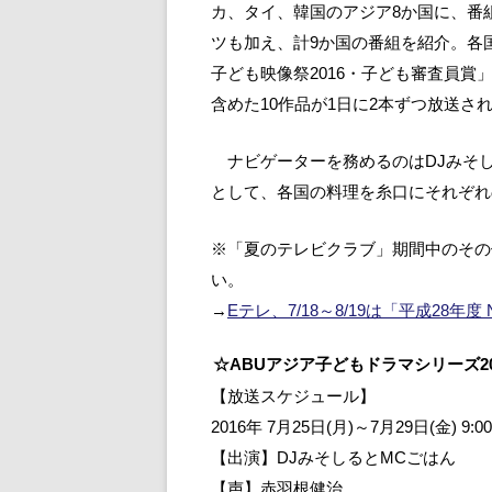
カ、タイ、韓国のアジア8か国に、番
ツも加え、計9か国の番組を紹介。各
子ども映像祭2016・子ども審査員
含めた10作品が1日に2本ずつ放送さ
ナビゲーターを務めるのはDJみそしる
として、各国の料理を糸口にそれぞれ
※「夏のテレビクラブ」期間中のその
い。
→
Eテレ、7/18～8/19は「平成28年
☆ABUアジア子どもドラマシリーズ20
【放送スケジュール】
2016年 7月25日(月)～7月29日(金) 9:
【出演】DJみそしるとMCごはん
【声】赤羽根健治