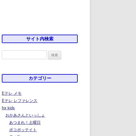
サイト内検索
検
索:
カテゴリー
Eテレ メモ
Eテレ レファレンス
for kids
おかあさんといっしょ
あつまれ！土曜日
ポコポッテイト