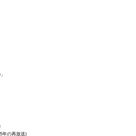
の」
」
5年の再放送)