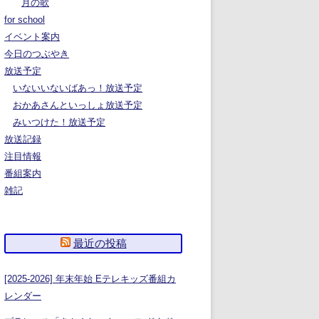
月の歌
for school
イベント案内
今日のつぶやき
放送予定
いないいないばあっ！放送予定
おかあさんといっしょ放送予定
みいつけた！放送予定
放送記録
注目情報
番組案内
雑記
最近の投稿
[2025-2026] 年末年始 Eテレキッズ番組カ
レンダー