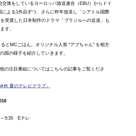
組交換をしているヨーロッパ放送連合（EBU）からドイ
国による1作品ずつ、さらに昨年放送し「シアトル国際
賞」を受賞した日本制作のドラマ「ブラジルへの近道」も
れます。
とMCごはん。オリジナル人形 “アブちゃん” を相方
の国の様子を紹介していきます。
他の注目番組についてはこちらの記事をご覧くださ
度 NHK 夏のテレビクラブ」
16
00～9:35 Eテレ